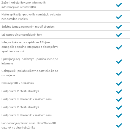
Zaženi kot storitev prek internetnih
informacijskih storitev (IIS)
Način aplikacije - podvojite namizje, ki se izvaja
neposredno v spletu
Spletna tema z osnovnim modificiranjem
Izbira popolnoma odzivnih tem
Integracijska tema s spletnim API-jem
omogoča popolno integracijo z obstoječimi
spletnimi stranmi
Upravljanje sej - nadzirajte uporabo licenc po
internetu
Galerija slik - prikaže slikovne datoteke, ko so
ustvarjene
Nastavljiv 3D v brskalniku
Podpora za VR (virtual reality)
Podpora za 3D besedilo v realnem času
Podpora za VR (virtual reality)
Podpora za 3D besedilo v realnem času
Renderiranje spletnih strani DriveWorks 3D
datotek na strani strežnika