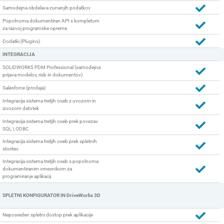
Samodejna obdelava zunanjih podatkov
Popolnoma dokumentiran API s kompletom
za razvoj programske opreme
Dodatki (Plugins)
INTEGRACIJA
SOLIDWORKS PDM Professional (samodejna
prijava modelov, risb in dokumentov)
Salesforce (prodaja)
Integracija sistema tretjih oseb z uvozom in
izvozom datotek
Integracija sistema tretjih oseb prek povezav
SQL \ ODBC
Integracija sistema tretjih oseb prek spletnih
storitev
Integracija sistema tretjih oseb s popolnoma
dokumentiranim vmesnikom za
programiranje aplikacij
SPLETNI KONFIGURATOR IN DriveWorks 3D
Neposreden spletni dostop prek aplikacije