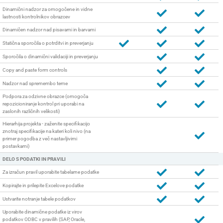
Dinamični nadzor za omogočene in vidne
lastnosti kontrolnikov obrazcev
Dinamičen nadzor nad pisavami in barvami
Statična sporočila o potrditvi in preverjanju
Sporočila o dinamični validaciji in preverjanju
Copy and paste form controls
Nadzor nad spremembo teme
Podpora za odzivne obrazce (omogoča
repozicioniranje kontrol pri uporabi na
zaslonih različnih velikosti)
Hierarhija projekta - zaženite specifikacijo
znotraj specifikacije na kateri koli nivo (na
primer pogodba z več nastavljivimi
postavkami)
DELO S PODATKI IN PRAVILI
Za izračun pravil uporabite tabelarne podatke
Kopirajte in prilepite Excelove podatke
Ustvarite notranje tabele podatkov
Uporabite dinamične podatke iz virov
podatkov ODBC v pravilih (SAP, Oracle,