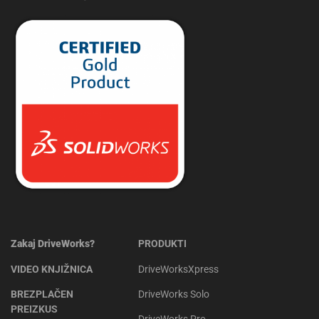
Zakaj DriveWorks?
PRODUKTI
VIDEO KNJIŽNICA
DriveWorksXpress
BREZPLAČEN
DriveWorks Solo
PREIZKUS