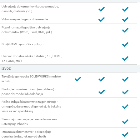
Ustvarjanje dokumentov (kot so ponudbe,
naročila, mateirali, ipd.)
Vključene predloge za dokumente
Popolnoma prilagodljivo ustvarjanje
dokumentov (Word, Excel, XML, ipd.)
Pošlji HTML sporočila s prilogo
Uvstvari dodatne oblike datotek (PDF, HTML,
TXT, XML, etc.)
IZVOZ
Takojšnja generacija SOLIDWORKS modelov
in risb
Predogled v realnem času (na zahtevo) -
posodobi model ob določanju
Ročna izdaja čakalne vrste za generiranje -
omogoča, da se modeli generirajo iz čakalne
vrste za več specifikacij
Samodejno ustvarjanje - nenadzorovano
ustvarjanje izhodov
Izravnava obremenitve - porazdeljuje
generiranje datotek na več strojih