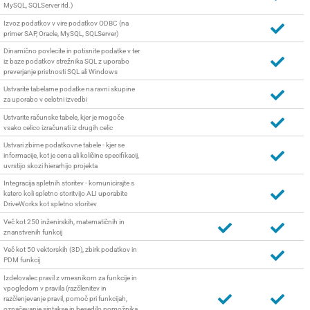
MySQL, SQLServer itd.)
Izvoz podatkov v vire podatkov ODBC (na
primer SAP, Oracle, MySQL, SQLServer)
Dinamično povlecite in potisnite podatke v ter
iz baze podatkov strežnika SQL z uporabo
preverjanje pristnosti SQL ali Windows
Ustvarite tabelarne podatke na ravni skupine
za uporabo v celotni izvedbi
Ustvarite računske tabele, kjer je mogoče
vsako celico izračunati iz drugih celic
Ustvari zbirne podatkovne tabele - kjer se
informacije, kot je cena ali količine specifikacij,
uvrstijo skozi hierarhijo projekta
Integracija spletnih storitev - komunicirajte s
katero koli spletno storitvijo ALI uporabite
DriveWorks kot spletno storitev
Več kot 250 inženirskih, matematičnih in
znanstvenih funkcij
Več kot 50 vektorskih (3D), zbirk podatkov in
PDM funkcij
Izdelovalec pravil z vmesnikom za funkcije in
vpogledom v pravila (razčlenitev in
razčlenjevanje pravil, pomoč pri funkcijah,
označevanje sintakse in besedilo pomožnika