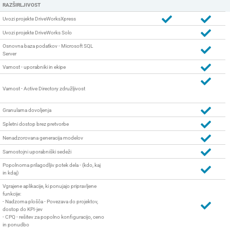
RAZŠIRLJIVOST
Uvozi projekte DriveWorksXpress
Uvozi projekte DriveWorks Solo
Osnovna baza podatkov - Microsoft SQL
Server
Varnost - uporabniki in ekipe
Varnost - Active Directory združljivost
Granularna dovoljenja
Spletni dostop brez pretvorbe
Nenadzorovana generacija modelov
Samostojni uporabniški sedeži
Popolnoma prilagodljiv potek dela - (kdo, kaj
in kdaj)
Vgrajene aplikacije, ki ponujajo pripravljene
funkcije:
- Nadzorna plošča - Povezava do projektov,
dostop do KPI-jev
- CPQ - rešitev za popolno konfiguracijo, ceno
in ponudbo