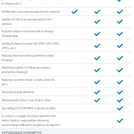
povazave, ipd.)
Izdelaj risbo iz posameznega kosa in sestava
Izdelaj več risb iz posameznega kosa in
sestava
Popolni nadzor nad imeni risb in lokacijo
shranjevanja
Izdelaj dodatne formate risb (PDF, DXF, DWG,
JPEG, etc.)
Nadziraj risbe (povežava, preimenovanje,
brisanje)
Nadziraj poglede na risbah (povežava,
prestavitev, brisanje)
Nadziraj opombe (mere, oznake, simbole,
ipd.)
Nadziraj lokacije dimenzij
Nadziraj lastnosti po meri, linije in sloje
Uporabljaj SOLIDWORKS makrote za risbe
Enostavno izvajajte dodatna opravila med
delom (baloni, razporeditev dimenzij,
spreminjanje velikosti in pogledi položaja itd.)
USTVARJANJE DOKUMETOV