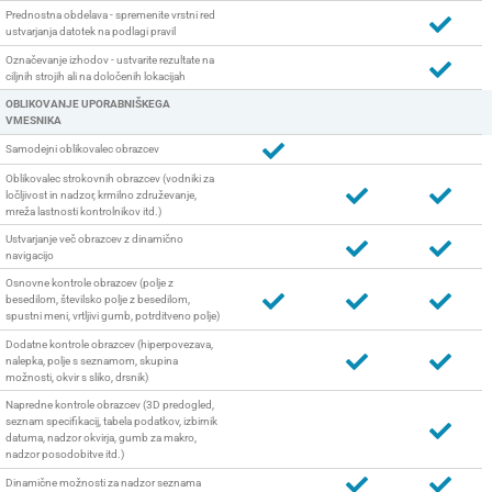
Prednostna obdelava - spremenite vrstni red
ustvarjanja datotek na podlagi pravil
Označevanje izhodov - ustvarite rezultate na
ciljnih strojih ali na določenih lokacijah
OBLIKOVANJE UPORABNIŠKEGA
VMESNIKA
Samodejni oblikovalec obrazcev
Oblikovalec strokovnih obrazcev (vodniki za
ločljivost in nadzor, krmilno združevanje,
mreža lastnosti kontrolnikov itd.)
Ustvarjanje več obrazcev z dinamično
navigacijo
Osnovne kontrole obrazcev (polje z
besedilom, številsko polje z besedilom,
spustni meni, vrtljivi gumb, potrditveno polje)
Dodatne kontrole obrazcev (hiperpovezava,
nalepka, polje s seznamom, skupina
možnosti, okvir s sliko, drsnik)
Napredne kontrole obrazcev (3D predogled,
seznam specifikacij, tabela podatkov, izbirnik
datuma, nadzor okvirja, gumb za makro,
nadzor posodobitve itd.)
Dinamične možnosti za nadzor seznama