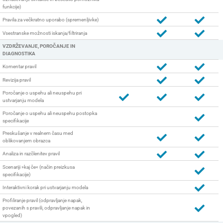
funkcije)
Pravila za večkratno uporabo (spremenljivke)
Vsestranske možnosti iskanja/filtriranja
VZDRŽEVANJE, POROČANJE IN
DIAGNOSTIKA
Komentar pravil
Revizija pravil
Poročanje o uspehu ali neuspehu pri
ustvarjanju modela
Poročanje o uspehu ali neuspehu postopka
specifikacije
Preskušanje v realnem času med
oblikovanjem obrazca
Analiza in razčlenitev pravil
Scenariji »kaj če« (način preizkusa
specifikacije)
Interaktivni korak pri ustvarjanju modela
Profiliranje pravil (odpravljanje napak,
povezanih s pravili, odpravljanje napak in
vpogled)