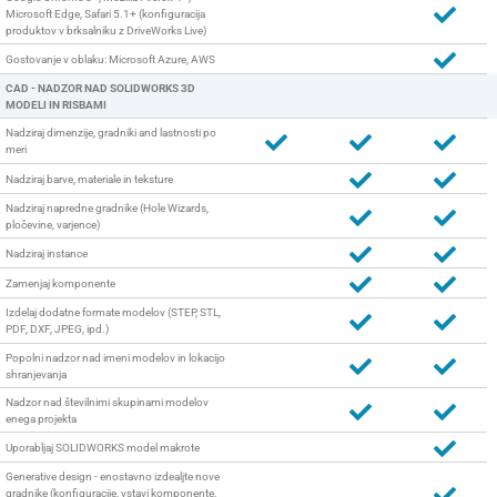
Microsoft Edge, Safari 5.1+ (konfiguracija
produktov v brksalniku z DriveWorks Live)
Gostovanje v oblaku: Microsoft Azure, AWS
CAD - NADZOR NAD SOLIDWORKS 3D
MODELI IN RISBAMI
Nadziraj dimenzije, gradniki and lastnosti po
meri
Nadziraj barve, materiale in teksture
Nadziraj napredne gradnike (Hole Wizards,
pločevine, varjence)
Nadziraj instance
Zamenjaj komponente
Izdelaj dodatne formate modelov (STEP, STL,
PDF, DXF, JPEG, ipd.)
Popolni nadzor nad imeni modelov in lokacijo
shranjevanja
Nadzor nad številnimi skupinami modelov
enega projekta
Uporabljaj SOLIDWORKS model makrote
Generative design - enostavno izdealjte nove
gradnike (konfiguracije, vstavi komponente,