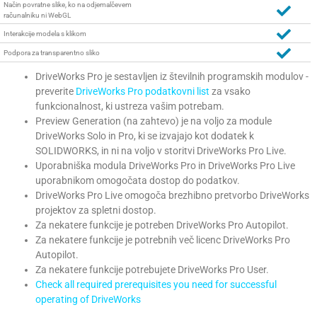
Način povratne slike, ko na odjemalčevem
računalniku ni WebGL
Interakcije modela s klikom
Podpora za transparentno sliko
DriveWorks Pro je sestavljen iz številnih programskih modulov -
preverite
DriveWorks Pro podatkovni list
za vsako
funkcionalnost, ki ustreza vašim potrebam.
Preview Generation (na zahtevo) je na voljo za module
DriveWorks Solo in Pro, ki se izvajajo kot dodatek k
SOLIDWORKS, in ni na voljo v storitvi DriveWorks Pro Live.
Uporabniška modula DriveWorks Pro in DriveWorks Pro Live
uporabnikom omogočata dostop do podatkov.
DriveWorks Pro Live omogoča brezhibno pretvorbo DriveWorks
projektov za spletni dostop.
Za nekatere funkcije je potreben DriveWorks Pro Autopilot.
Za nekatere funkcije je potrebnih več licenc DriveWorks Pro
Autopilot.
Za nekatere funkcije potrebujete DriveWorks Pro User.
Check all required prerequisites you need for successful
operating of DriveWorks