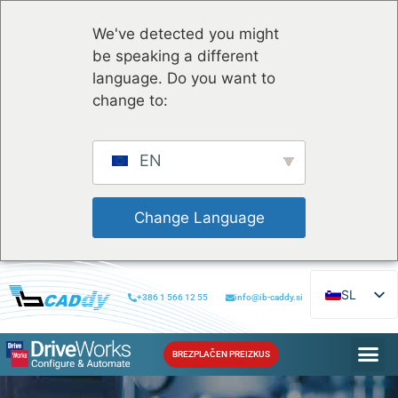
We've detected you might
be speaking a different
language. Do you want to
change to:
EN
 Change Language 
SL
+386 1 566 12 55
info@ib-caddy.si
EN
BREZPLAČEN PREIZKUS