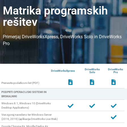
Matrika programskih
rešitev
Primerjaj
DriveWorksXpress,
DriveWorks Solo in
DriveWorks
Pro
DriveWorks
DriveWorks
DriveWorksXpress
Solo
Pro
Prenesite podatkovni list (PDF)
PODPRTI OPERACIJSKI SISTEMI IN
BRSKALNIKI
Windows 8.1, Windows 10 (DriveWorks
Desktop Applications)
Vse zgoraj navedeno ter Windows Server
(2016, 2019) (aplikacija DriveWorks Live Web)
Google Chrome 8+, Mozilla Firefox 4+,