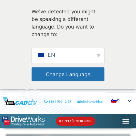
We've detected you might
be speaking a different
language. Do you want to
change to:
EN
 Change Language 
SL
+386 1 566 12 55
info@ib-caddy.si
EN
BREZPLAČEN PREIZKUS