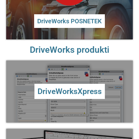
DriveWorks POSNETEK
DriveWorks produkti
DriveWorksXpress
Začetna avtomatizacija. Vključena z vsako
DriveWorksXpress
SOLIDWORKS® licenco
VEČ ...