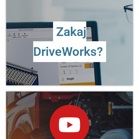
Zakaj DriveWorks?
Zakaj
Spoznajte prednosti avtomatizacije, ki jih DriveWorks
lahko doprinese vašemu delu
DriveWorks?
VEČ ...